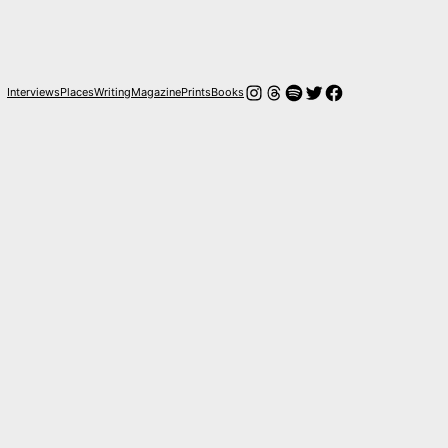
Instagram
Hilos
Spotify
Twitter
Facebook
Interviews
Places
Writing
Magazine
Prints
Books