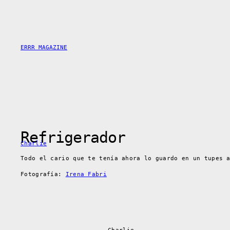
Saltar
al
contenido
ERRR MAGAZINE
Refrigerador
Charlie
Todo el cario que te tenía ahora lo guardo en un tupes 
Fotografía:
Irena Fabri