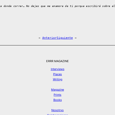
ia donde correr… No dejes que me enamore de ti porque escribiré sobre e
←
Anterior
Siguiente
→
ERRR MAGAZINE
Interviews
Places
Writing
Magazine
Prints
Books
Nosotrxs