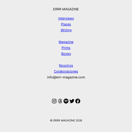
ERRR MAGAZINE
Interviews
Places
Writing
Magazine
Prints
Books
Nosotrxs
Colaboraciones
info@errr-magazine.com
Instagram
Hilos
Spotify
Twitter
Facebook
© ERRR MAGAZINE 2026