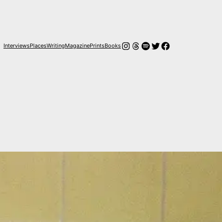
Instagram
Hilos
Spotify
Twitter
Facebook
Interviews
Places
Writing
Magazine
Prints
Books