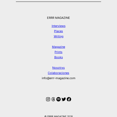
ERRR MAGAZINE
Interviews
Places
Writing
Magazine
Prints
Books
Nosotrxs
Colaboraciones
info@errr-magazine.com
Instagram
Hilos
Spotify
Twitter
Facebook
© ERRR MAGAZINE 2026