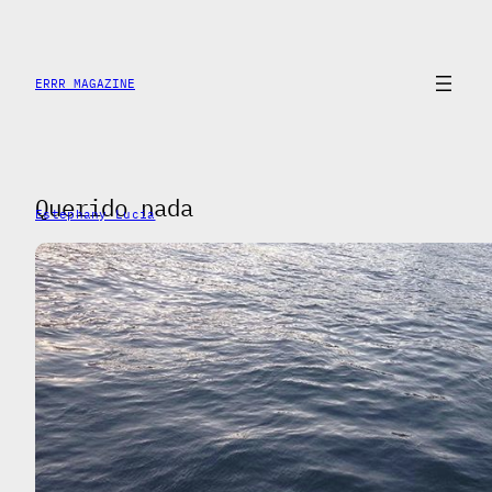
Saltar
al
contenido
ERRR MAGAZINE
Querido nada
Estephany Lucia