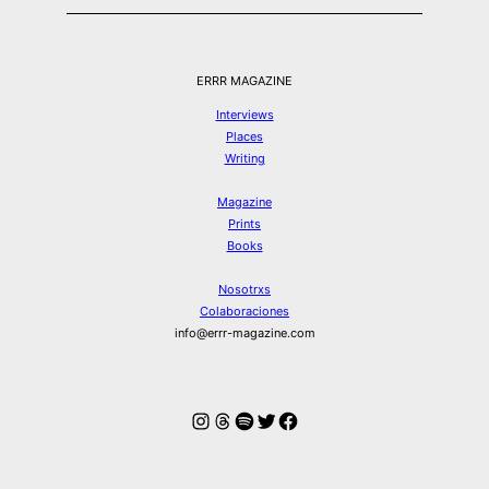
ERRR MAGAZINE
Interviews
Places
Writing
Magazine
Prints
Books
Nosotrxs
Colaboraciones
info@errr-magazine.com
Instagram
Hilos
Spotify
Twitter
Facebook