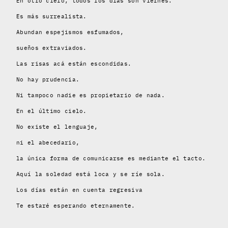
En otro cielo, todos los días son viernes.
Es más surrealista.
Abundan espejismos esfumados,
sueños extraviados.
Las risas acá están escondidas.
No hay prudencia.
Ni tampoco nadie es propietario de nada.
En el último cielo.
No existe el lenguaje,
ni el abecedario,
la única forma de comunicarse es mediante el tacto.
Aquí la soledad está loca y se ríe sola.
Los días están en cuenta regresiva
Te estaré esperando eternamente.