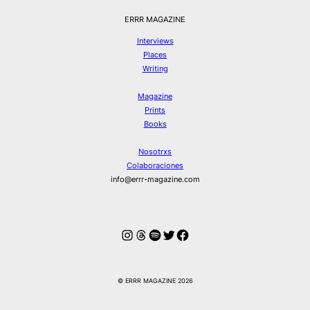
ERRR MAGAZINE
Interviews
Places
Writing
Magazine
Prints
Books
Nosotrxs
Colaboraciones
info@errr-magazine.com
Instagram
Hilos
Spotify
Twitter
Facebook
© ERRR MAGAZINE 2026