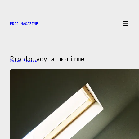
Saltar
al
contenido
ERRR MAGAZINE
Pronto voy a morirme
Jesús Ferrer