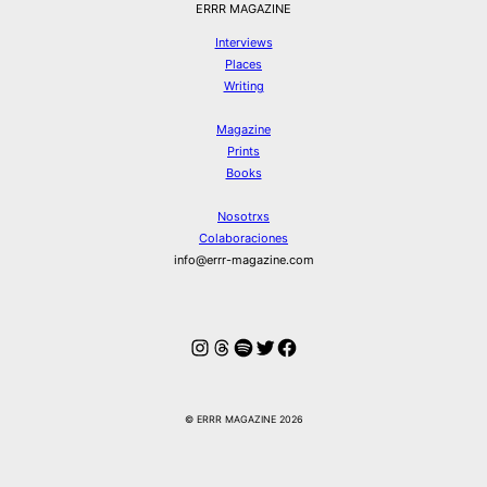
ERRR MAGAZINE
Interviews
Places
Writing
Magazine
Prints
Books
Nosotrxs
Colaboraciones
info@errr-magazine.com
Instagram
Hilos
Spotify
Twitter
Facebook
© ERRR MAGAZINE 2026