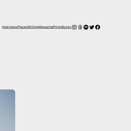
Instagram
Hilos
Spotify
Twitter
Facebook
Interviews
Places
Writing
Magazine
Prints
Books