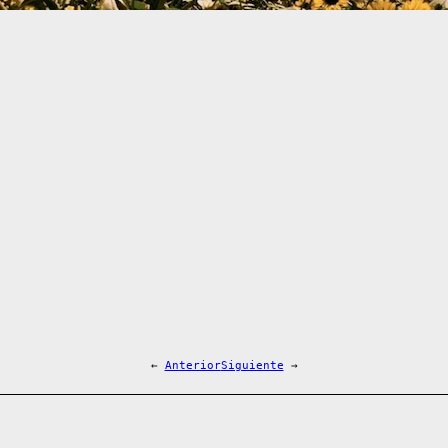
←
Anterior
Siguiente
→