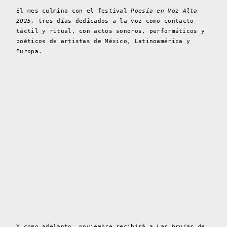
El mes culmina con el festival
Poesía en Voz Alta
2025,
tres días dedicados a la voz como contacto
táctil y ritual, con actos sonoros, performáticos y
poéticos de artistas de México, Latinoamérica y
Europa.
Y como adelanto, noviembre recibirá a
Las brujas de