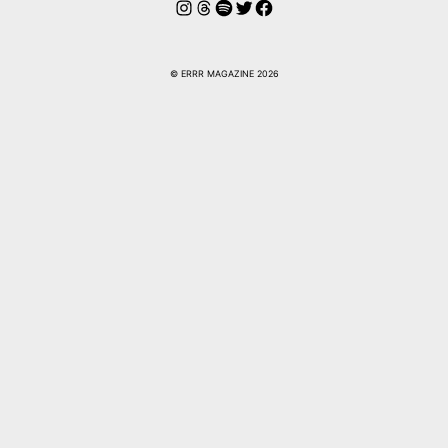
Instagram
Hilos
Spotify
Twitter
Facebook
© ERRR MAGAZINE 2026