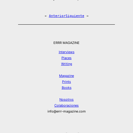
←
Anterior
Siguiente
→
ERRR MAGAZINE
Interviews
Places
Writing
Magazine
Prints
Books
Nosotrxs
Colaboraciones
info@errr-magazine.com