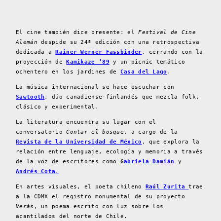
El cine también dice presente: el
Festival de Cine
Alemán
despide su 24ª edición con una retrospectiva
dedicada a
Rainer Werner Fassbinder
, cerrando con la
proyección de
Kamikaze ’89
y un picnic temático
ochentero en los jardines de
Casa del Lago
.
La música internacional se hace escuchar con
Sawtooth
, dúo canadiense-finlandés que mezcla folk,
clásico y experimental.
La literatura encuentra su lugar con el
conversatorio
Contar el bosque
, a cargo de la
Revista de la Universidad de México
, que explora la
relación entre lenguaje, ecología y memoria a través
de la voz de escritores como
G
abriela Damián
y
Andrés Cota
.
En artes visuales, el poeta chileno
Raúl Zurita
trae
a la CDMX el registro monumental de su proyecto
Verás
, un poema escrito con luz sobre los
acantilados del norte de Chile.