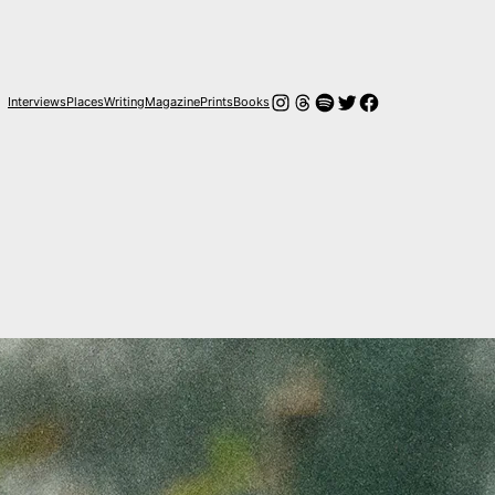
Instagram
Hilos
Spotify
Twitter
Facebook
Interviews
Places
Writing
Magazine
Prints
Books