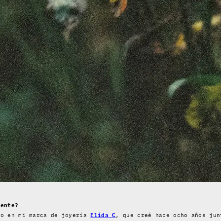
mente?
do en mi marca de joyería
Elída C
, que creé hace ocho años ju