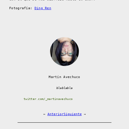
Fotografía:
Ding Ren
Martín Avechuco
blablabla
twitter.com/_martinavechuco
←
Anterior
Siguiente
→