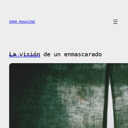
Saltar
al
contenido
ERRR MAGAZINE
La visión de un enmascarado
Martín Avechuco