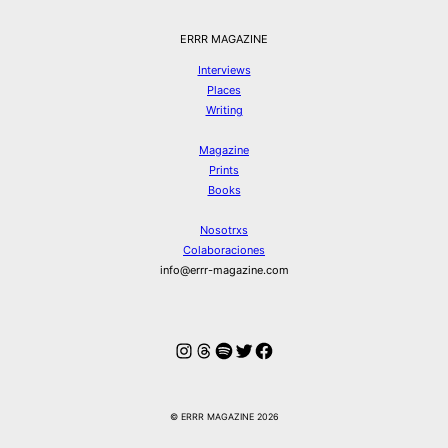
ERRR MAGAZINE
Interviews
Places
Writing
Magazine
Prints
Books
Nosotrxs
Colaboraciones
info@errr-magazine.com
Instagram
Hilos
Spotify
Twitter
Facebook
© ERRR MAGAZINE 2026