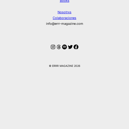
Books
Nosotrxs
Colaboraciones
info@errr-magazine.com
Instagram
Hilos
Spotify
Twitter
Facebook
© ERRR MAGAZINE 2026