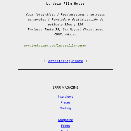
La Vera Film House
Casa fotográfica / Recolecciones y entregas
personales / Revelado y digitalización de
película 35mm y 120
Protasio Tagle 59, San Miguel Chapultepec
CDMX, México
www.instagram.com/laverafilmhouse/
←
Anterior
Siguiente
→
ERRR MAGAZINE
Interviews
Places
Writing
Magazine
Prints