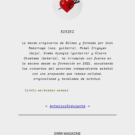
EZEZEZ
La banda originaria de Bilbao y formada por Unai
Madariaga (voz, guitarra), Mikel Irigoyen
(bajo), Eneko Ajangiz (guitarra) y Álvaro
Olaetxea (batería), ha irrumpido con fuerza en
la escena desde su formación en 2021, sacudiendo
los cimientos del panorama independiente estatal
con una propuesta que rebosa calidad,
originalidad y toneladas de actitud.
linktr.ee/ezezez.ezezez
←
Anterior
Siguiente
→
ERRR MAGAZINE