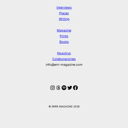
Interviews
Places
Writing
Magazine
Prints
Books
Nosotrxs
Colaboraciones
info@errr-magazine.com
Instagram
Hilos
Spotify
Twitter
Facebook
© ERRR MAGAZINE 2026