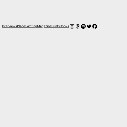
Instagram
Hilos
Spotify
Twitter
Facebook
Interviews
Places
Writing
Magazine
Prints
Books