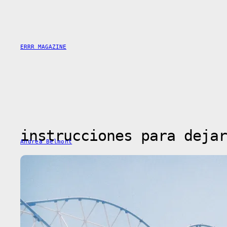
Saltar
al
contenido
ERRR MAGAZINE
instrucciones para dejar
Andrea Belmont