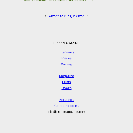
www.facebook.com/rebeca.hernandez.771
←
Anterior
Siguiente
→
ERRR MAGAZINE
Interviews
Places
Writing
Magazine
Prints
Books
Nosotrxs
Colaboraciones
info@errr-magazine.com