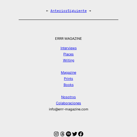
←
Anterior
Siguiente
→
ERRR MAGAZINE
Interviews
Places
Writing
Magazine
Prints
Books
Nosotrxs
Colaboraciones
info@errr-magazine.com
Instagram
Hilos
Spotify
Twitter
Facebook