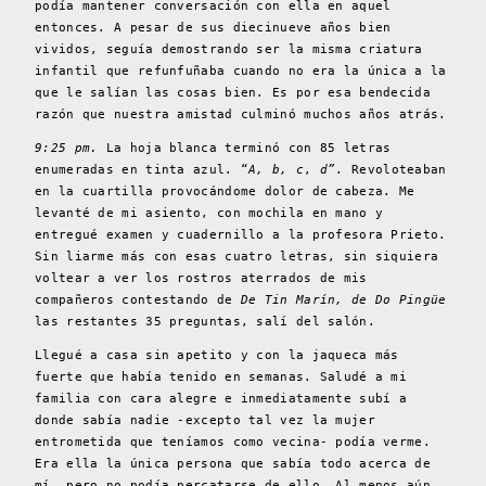
podía mantener conversación con ella en aquel
entonces. A pesar de sus diecinueve años bien
vividos, seguía demostrando ser la misma criatura
infantil que refunfuñaba cuando no era la única a la
que le salían las cosas bien. Es por esa bendecida
razón que nuestra amistad culminó muchos años atrás.
9:25 pm.
La hoja blanca terminó con 85 letras
enumeradas en tinta azul. “
A, b, c
,
d”
. Revoloteaban
en la cuartilla provocándome dolor de cabeza. Me
levanté de mi asiento, con mochila en mano y
entregué examen y cuadernillo a la profesora Prieto.
Sin liarme más con esas cuatro letras, sin siquiera
voltear a ver los rostros aterrados de mis
compañeros contestando de
De Tin Marín, de Do Pingüe
las restantes 35 preguntas, salí del salón.
Llegué a casa sin apetito y con la jaqueca más
fuerte que había tenido en semanas. Saludé a mi
familia con cara alegre e inmediatamente subí a
donde sabía nadie -excepto tal vez la mujer
entrometida que teníamos como vecina- podía verme.
Era ella la única persona que sabía todo acerca de
mí, pero no podía percatarse de ello. Al menos aún