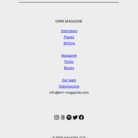
ERRR MAGAZINE
Interviews
Places
Writing
Magazine
Prints
Books
Our team
Submissions
info@errr-magazine.com
Instagram
Threads
Spotify
Twitter
Facebook
© ERRR MAGAZINE 2026