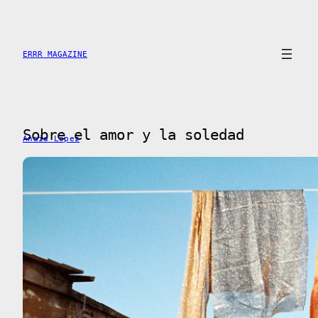
Skip
to
content
ERRR MAGAZINE
Sobre el amor y la soledad
Anaíd López