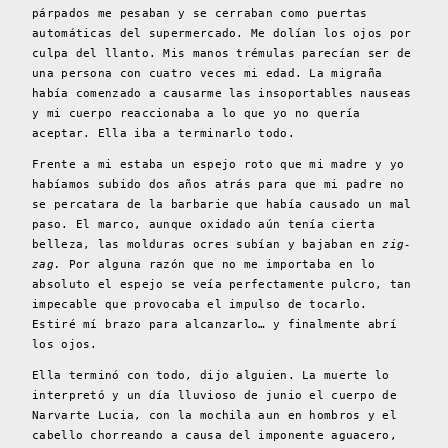
párpados me pesaban y se cerraban como puertas
automáticas del supermercado. Me dolían los ojos por
culpa del llanto. Mis manos trémulas parecían ser de
una persona con cuatro veces mi edad. La migraña
había comenzado a causarme las insoportables nauseas
y mi cuerpo reaccionaba a lo que yo no quería
aceptar. Ella iba a terminarlo todo.
Frente a mi estaba un espejo roto que mi madre y yo
habíamos subido dos años atrás para que mi padre no
se percatara de la barbarie que había causado un mal
paso. El marco, aunque oxidado aún tenía cierta
belleza, las molduras ocres subían y bajaban en
zig-
zag.
Por alguna razón que no me importaba en lo
absoluto el espejo se veía perfectamente pulcro, tan
impecable que provocaba el impulso de tocarlo.
Estiré mí brazo para alcanzarlo… y finalmente abrí
los ojos.
Ella terminó con todo, dijo alguien. La muerte lo
interpretó y un día lluvioso de junio el cuerpo de
Narvarte Lucia, con la mochila aun en hombros y el
cabello chorreando a causa del imponente aguacero,