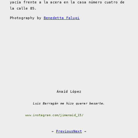
yacía frente a la acera en la casa número cuatro de
la calle 85.
Photography by
Benedetta Falugi
Anaíd López
Luis Barragán me hizo querer besarte.
www.instagram.com/jimenaid_15/
←
Previous
Next
→