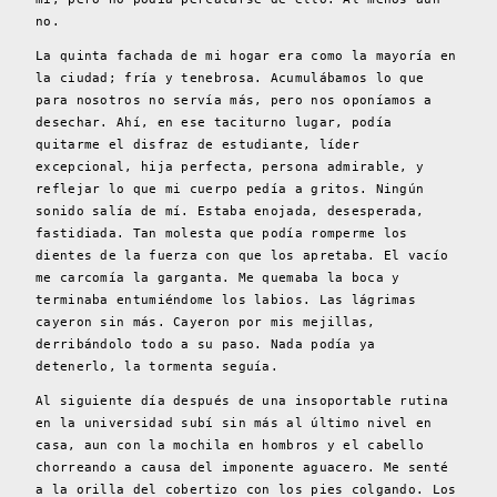
no.
La quinta fachada de mi hogar era como la mayoría en
la ciudad; fría y tenebrosa. Acumulábamos lo que
para nosotros no servía más, pero nos oponíamos a
desechar. Ahí, en ese taciturno lugar, podía
quitarme el disfraz de estudiante, líder
excepcional, hija perfecta, persona admirable, y
reflejar lo que mi cuerpo pedía a gritos. Ningún
sonido salía de mí. Estaba enojada, desesperada,
fastidiada. Tan molesta que podía romperme los
dientes de la fuerza con que los apretaba. El vacío
me carcomía la garganta. Me quemaba la boca y
terminaba entumiéndome los labios. Las lágrimas
cayeron sin más. Cayeron por mis mejillas,
derribándolo todo a su paso. Nada podía ya
detenerlo, la tormenta seguía.
Al siguiente día después de una insoportable rutina
en la universidad subí sin más al último nivel en
casa, aun con la mochila en hombros y el cabello
chorreando a causa del imponente aguacero. Me senté
a la orilla del cobertizo con los pies colgando. Los