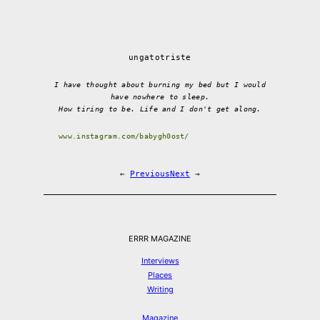
ungatotriste
I have thought about burning my bed but I would
have nowhere to sleep.
How tiring to be. Life and I don't get along.
www.instagram.com/babygh0ost/
←
Previous
Next
→
ERRR MAGAZINE
Interviews
Places
Writing
Magazine