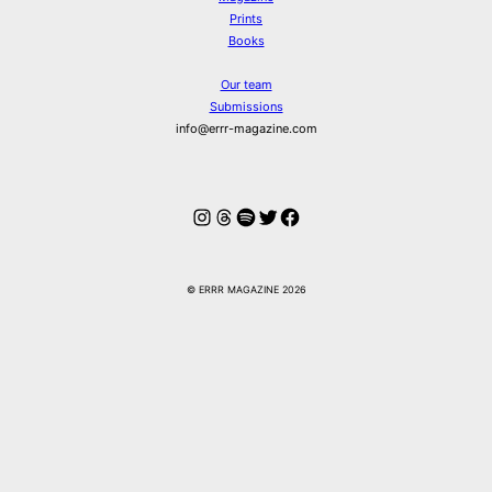
Prints
Books
Our team
Submissions
info@errr-magazine.com
Instagram
Threads
Spotify
Twitter
Facebook
© ERRR MAGAZINE 2026