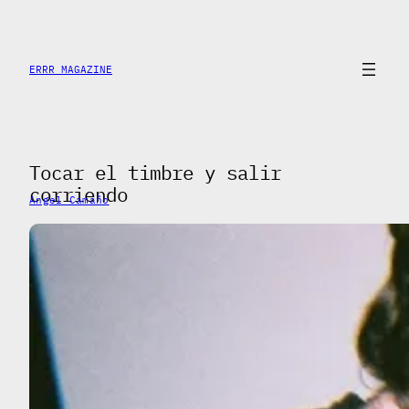
Skip
to
content
ERRR MAGAZINE
Tocar el timbre y salir
corriendo
Angel Camaño