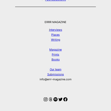
ERRR MAGAZINE
Interviews
Places
Writing
Magazine
Prints
Books
Our team
Submissions
info@errr-magazine.com
Instagram
Threads
Spotify
Twitter
Facebook