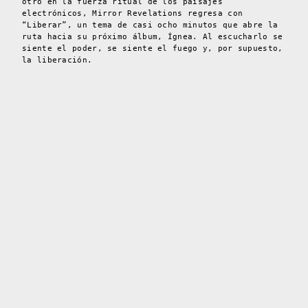
otro en la fuerza ritual de los paisajes
electrónicos, Mirror Revelations regresa con
“Liberar”, un tema de casi ocho minutos que abre la
ruta hacia su próximo álbum, Ígnea. Al escucharlo se
siente el poder, se siente el fuego y, por supuesto,
la liberación.