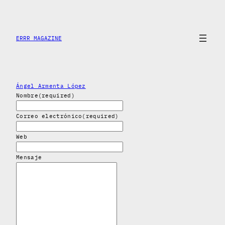
Skip
to
content
ERRR MAGAZINE
Ángel Armenta López
Nombre
(required)
Correo electrónico
(required)
Web
Mensaje