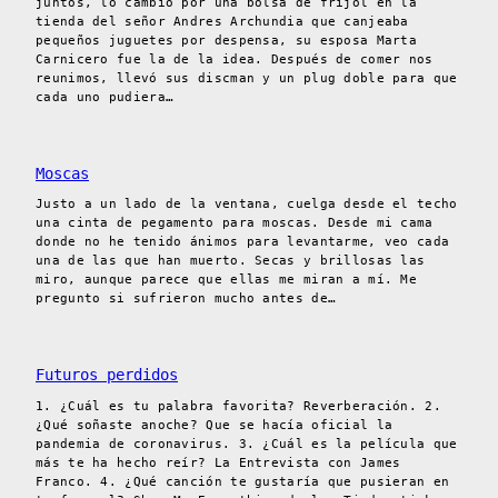
juntos, lo cambió por una bolsa de frijol en la
tienda del señor Andres Archundia que canjeaba
pequeños juguetes por despensa, su esposa Marta
Carnicero fue la de la idea. Después de comer nos
reunimos, llevó sus discman y un plug doble para que
cada uno pudiera…
Moscas
Justo a un lado de la ventana, cuelga desde el techo
una cinta de pegamento para moscas. Desde mi cama
donde no he tenido ánimos para levantarme, veo cada
una de las que han muerto. Secas y brillosas las
miro, aunque parece que ellas me miran a mí. Me
pregunto si sufrieron mucho antes de…
Futuros perdidos
1. ¿Cuál es tu palabra favorita? Reverberación. 2.
¿Qué soñaste anoche? Que se hacía oficial la
pandemia de coronavirus. 3. ¿Cuál es la película que
más te ha hecho reír? La Entrevista con James
Franco. 4. ¿Qué canción te gustaría que pusieran en