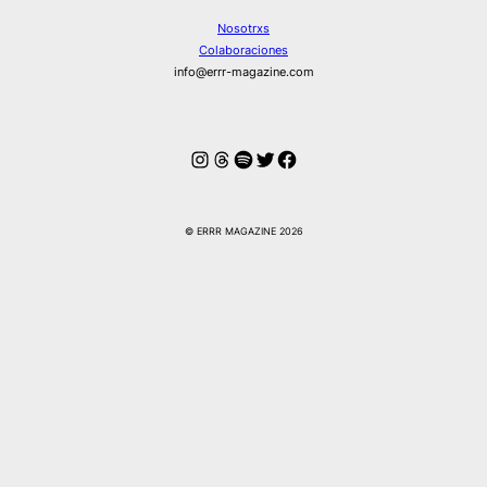
Nosotrxs
Colaboraciones
info@errr-magazine.com
Instagram
Hilos
Spotify
Twitter
Facebook
© ERRR MAGAZINE 2026