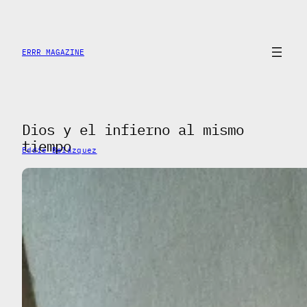
Saltar
al
contenido
ERRR MAGAZINE
Dios y el infierno al mismo
tiempo
Eddie Belázquez