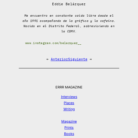
Eddie Belázquez
Me encuentro en constante caída libre desde el
año 1991 acompañando de la gráfica y la cafeína.
Nacido en el Distrito Federal, sobreviviendo en
la CDMX.
www.instagram.com/belazquez__
←
Anterior
Siguiente
→
ERRR MAGAZINE
Interviews
Places
Writing
Magazine
Prints
Books