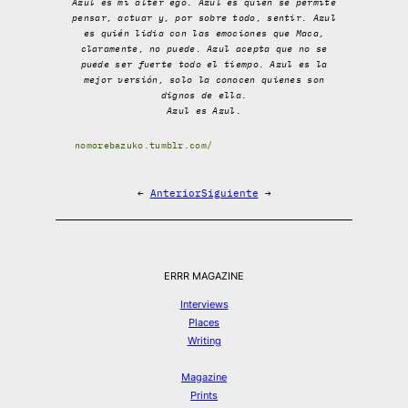
Azul es mi alter ego. Azul es quién se permite
pensar, actuar y, por sobre todo, sentir. Azul
es quién lidia con las emociones que Maca,
claramente, no puede. Azul acepta que no se
puede ser fuerte todo el tiempo. Azul es la
mejor versión, solo la conocen quienes son
dignos de ella.
Azul es Azul.
nomorebazuko.tumblr.com/
←
Anterior
Siguiente
→
ERRR MAGAZINE
Interviews
Places
Writing
Magazine
Prints