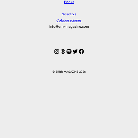
Books
Nosotrxs
Colaboraciones
info@errr-magazine.com
Instagram
Hilos
Spotify
Twitter
Facebook
© ERRR MAGAZINE 2026