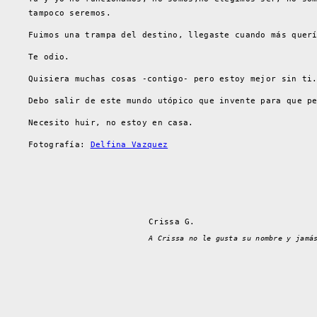
tampoco seremos.
Fuimos una trampa del destino, llegaste cuando más quer
Te odio.
Quisiera muchas cosas -contigo- pero estoy mejor sin ti
Debo salir de este mundo utópico que invente para que p
Necesito huir, no estoy en casa.
Fotografía:
Delfina Vazquez
Crissa G.
A Crissa no le gusta su nombre y jamá