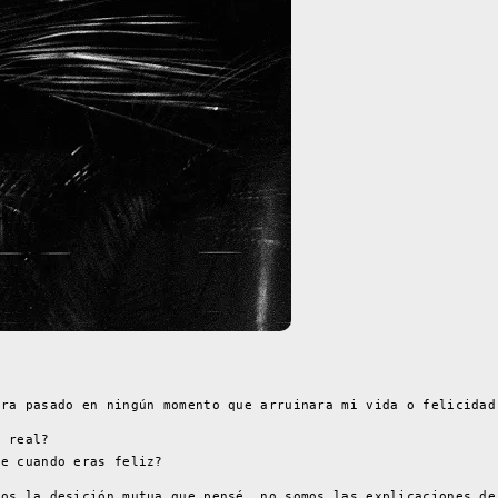
era pasado en ningún momento que arruinara mi vida o felicidad
s real?
te cuando eras feliz?
mos la desición mutua que pensé, no somos las explicaciones de