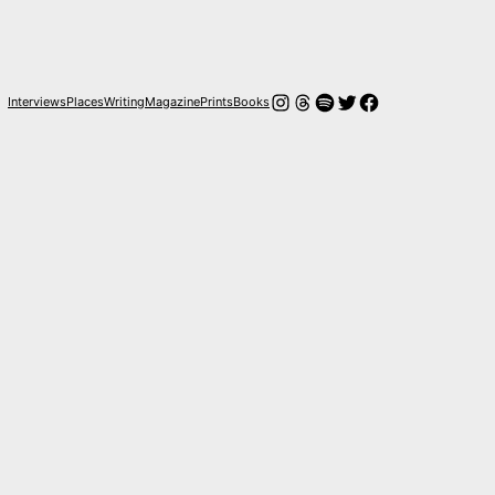
Instagram
Hilos
Spotify
Twitter
Facebook
Interviews
Places
Writing
Magazine
Prints
Books