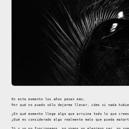
En este momento los años pesan más,
Por qué no puedo sólo dejarme llevar, cómo si nada hubi
¿En qué momento llega algo que arruina todo lo que cree
¿Qué es considerado algo realmente malo que pueda matar
Tú y yo no funcionamos, no somos,no elegimos ser, no so