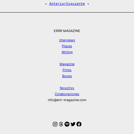
←
Anterior
Siguiente
→
ERRR MAGAZINE
Interviews
Places
Writing
Magazine
Prints
Books
Nosotrxs
Colaboraciones
info@errr-magazine.com
Instagram
Hilos
Spotify
Twitter
Facebook