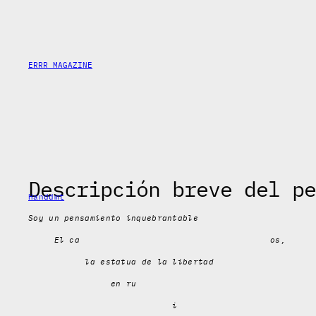
Saltar
al
contenido
ERRR MAGAZINE
Descripción breve del p
Handdmt
Soy un pensamiento inquebrantable
El ca os,
la estatua de la libertad
en ru
i