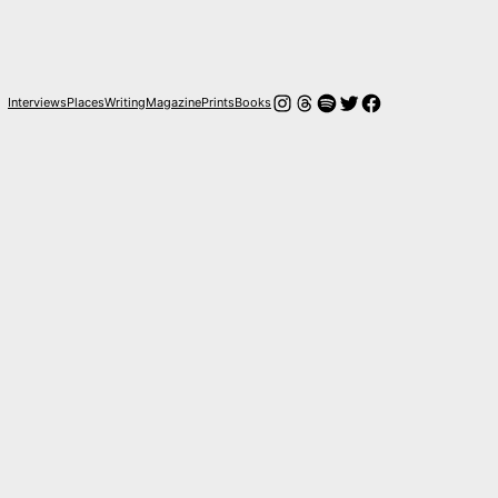
Instagram
Hilos
Spotify
Twitter
Facebook
Interviews
Places
Writing
Magazine
Prints
Books