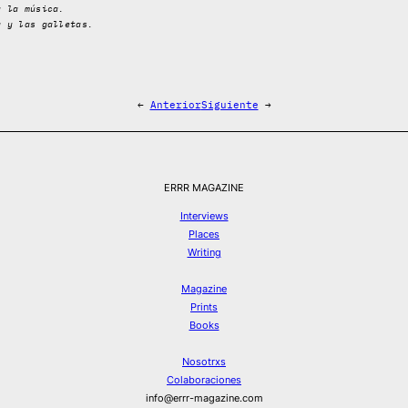
y la música.
a y las galletas.
←
Anterior
Siguiente
→
ERRR MAGAZINE
Interviews
Places
Writing
Magazine
Prints
Books
Nosotrxs
Colaboraciones
info@errr-magazine.com