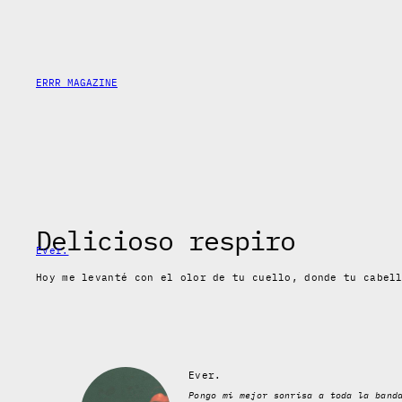
Saltar
al
contenido
ERRR MAGAZINE
Delicioso respiro
Ever.
Hoy me levanté con el olor de tu cuello, donde tu cabel
Ever.
Pongo mi mejor sonrisa a toda la band