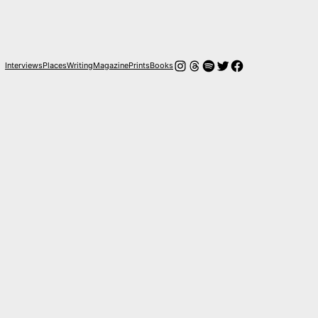
Instagram
Hilos
Spotify
Twitter
Facebook
Interviews
Places
Writing
Magazine
Prints
Books