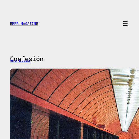
Saltar
al
contenido
ERRR MAGAZINE
Confesión
Ana Lucía