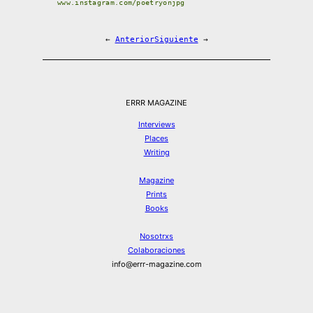
www.instagram.com/poetryonjpg
←
Anterior
Siguiente
→
ERRR MAGAZINE
Interviews
Places
Writing
Magazine
Prints
Books
Nosotrxs
Colaboraciones
info@errr-magazine.com