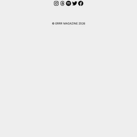
Instagram
Hilos
Spotify
Twitter
Facebook
© ERRR MAGAZINE 2026