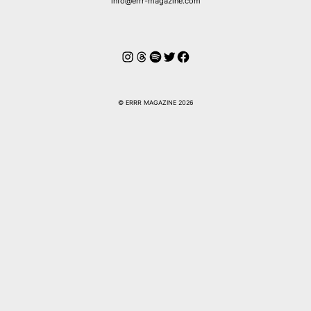
info@errr-magazine.com
Instagram
Hilos
Spotify
Twitter
Facebook
© ERRR MAGAZINE 2026