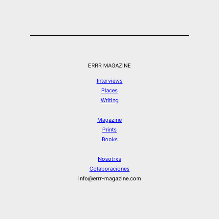
ERRR MAGAZINE
Interviews
Places
Writing
Magazine
Prints
Books
Nosotrxs
Colaboraciones
info@errr-magazine.com
Instagram
Hilos
Spotify
Twitter
Facebook