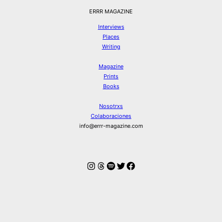
ERRR MAGAZINE
Interviews
Places
Writing
Magazine
Prints
Books
Nosotrxs
Colaboraciones
info@errr-magazine.com
Instagram
Hilos
Spotify
Twitter
Facebook
© ERRR MAGAZINE 2026