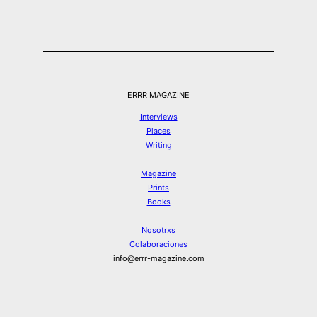
ERRR MAGAZINE
Interviews
Places
Writing
Magazine
Prints
Books
Nosotrxs
Colaboraciones
info@errr-magazine.com
Instagram
Hilos
Spotify
Twitter
Facebook