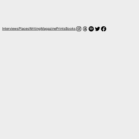
Instagram
Hilos
Spotify
Twitter
Facebook
Interviews
Places
Writing
Magazine
Prints
Books