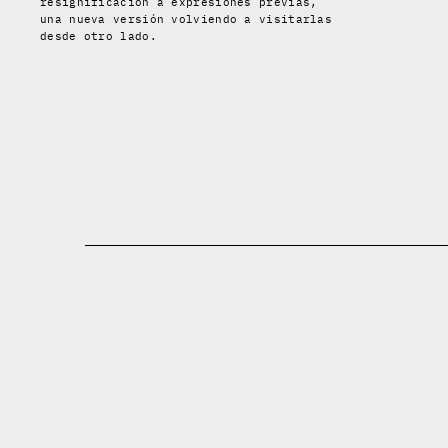
resignificación a expresiones previas,
una nueva versión volviendo a visitarlas
desde otro lado.