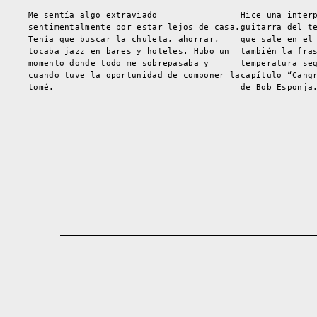
Me sentía algo extraviado
Hice una inter
sentimentalmente por estar lejos de casa.
guitarra del t
Tenía que buscar la chuleta, ahorrar,
que sale en el
tocaba jazz en bares y hoteles. Hubo un
también la fra
momento donde todo me sobrepasaba y
temperatura se
cuando tuve la oportunidad de componer la
capítulo “Cang
tomé.
de Bob Esponja