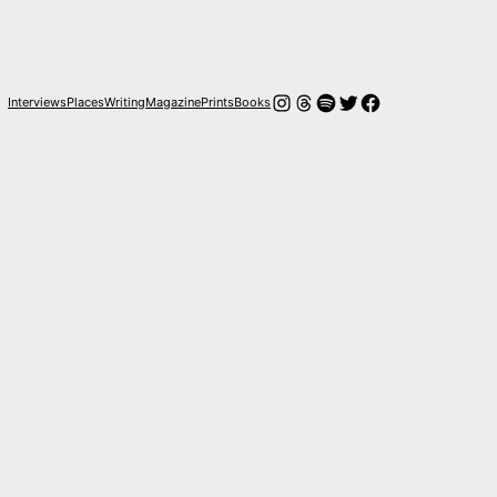
Instagram
Hilos
Spotify
Twitter
Facebook
Interviews
Places
Writing
Magazine
Prints
Books