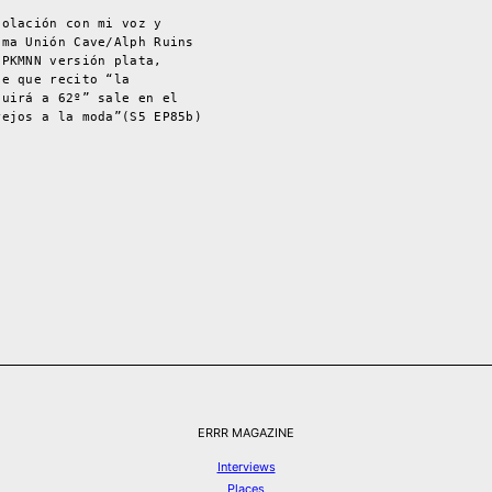
polación con mi voz y
ema Unión Cave/Alph Ruins
 PKMNN versión plata,
se que recito “la
guirá a 62º” sale en el
rejos a la moda”(S5 EP85b)
.
ERRR MAGAZINE
Interviews
Places