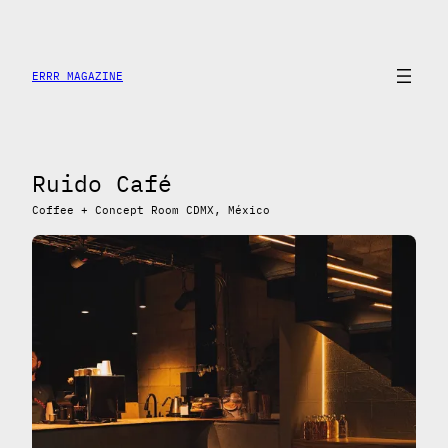
Saltar
al
contenido
ERRR MAGAZINE
Ruido Café
Coffee + Concept Room CDMX, México