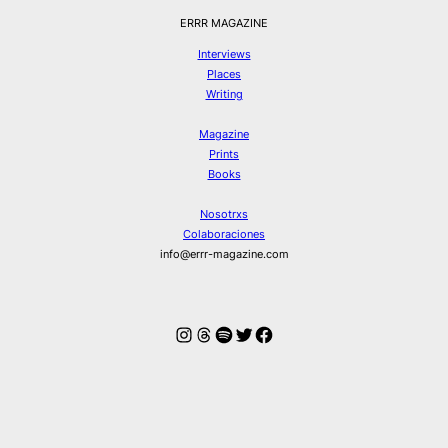
ERRR MAGAZINE
Interviews
Places
Writing
Magazine
Prints
Books
Nosotrxs
Colaboraciones
info@errr-magazine.com
Instagram
Hilos
Spotify
Twitter
Facebook
© ERRR MAGAZINE 2026