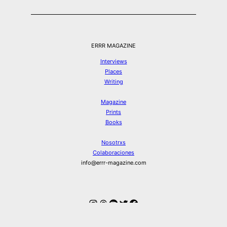
ERRR MAGAZINE
Interviews
Places
Writing
Magazine
Prints
Books
Nosotrxs
Colaboraciones
info@errr-magazine.com
Instagram
Hilos
Spotify
Twitter
Facebook