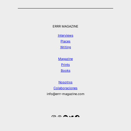
ERRR MAGAZINE
Interviews
Places
Writing
Magazine
Prints
Books
Nosotrxs
Colaboraciones
info@errr-magazine.com
Instagram
Hilos
Spotify
Twitter
Facebook