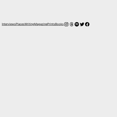
Instagram
Hilos
Spotify
Twitter
Facebook
Interviews
Places
Writing
Magazine
Prints
Books