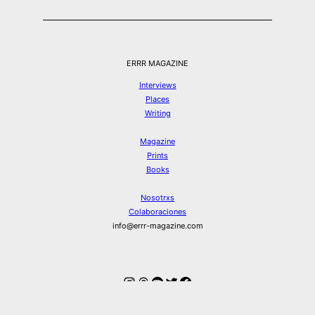
ERRR MAGAZINE
Interviews
Places
Writing
Magazine
Prints
Books
Nosotrxs
Colaboraciones
info@errr-magazine.com
Instagram
Hilos
Spotify
Twitter
Facebook