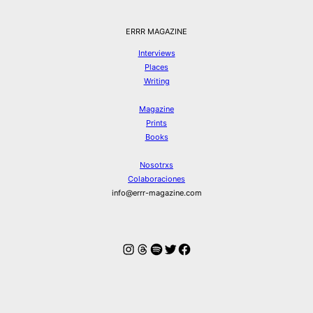
ERRR MAGAZINE
Interviews
Places
Writing
Magazine
Prints
Books
Nosotrxs
Colaboraciones
info@errr-magazine.com
Instagram
Hilos
Spotify
Twitter
Facebook
© ERRR MAGAZINE 2026