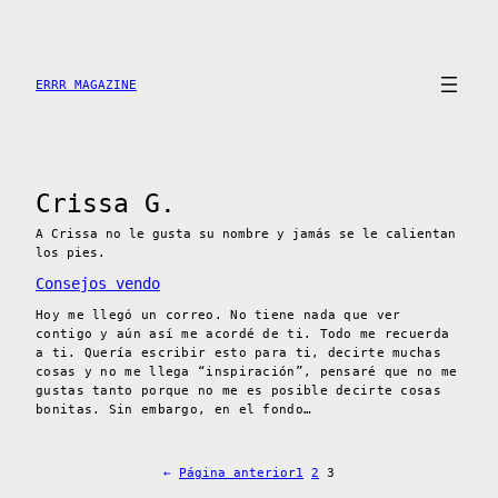
Saltar
al
contenido
ERRR MAGAZINE
Crissa G.
A Crissa no le gusta su nombre y jamás se le calientan
los pies.
Consejos vendo
Hoy me llegó un correo. No tiene nada que ver
contigo y aún así me acordé de ti. Todo me recuerda
a ti. Quería escribir esto para ti, decirte muchas
cosas y no me llega “inspiración”, pensaré que no me
gustas tanto porque no me es posible decirte cosas
bonitas. Sin embargo, en el fondo…
←
Página anterior
1
2
3