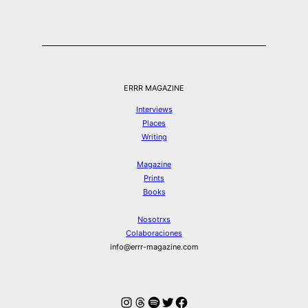
ERRR MAGAZINE
Interviews
Places
Writing
Magazine
Prints
Books
Nosotrxs
Colaboraciones
info@errr-magazine.com
Instagram
Hilos
Spotify
Twitter
Facebook