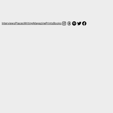
Instagram
Hilos
Spotify
Twitter
Facebook
Interviews
Places
Writing
Magazine
Prints
Books