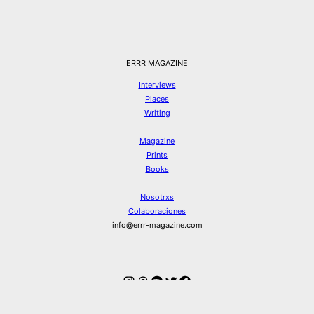
ERRR MAGAZINE
Interviews
Places
Writing
Magazine
Prints
Books
Nosotrxs
Colaboraciones
info@errr-magazine.com
Instagram
Hilos
Spotify
Twitter
Facebook