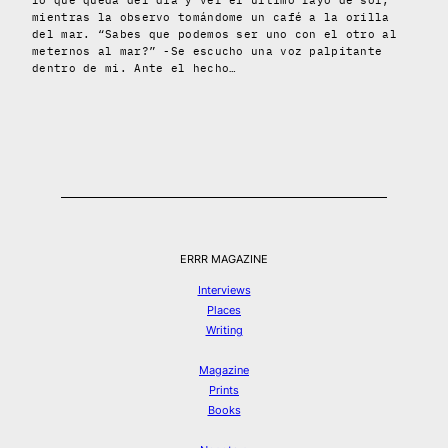
lo que queda del día y ver el ultimo rayo de sol,
mientras la observo tomándome un café a la orilla
del mar. “Sabes que podemos ser uno con el otro al
meternos al mar?” -Se escucho una voz palpitante
dentro de mi. Ante el hecho…
ERRR MAGAZINE
Interviews
Places
Writing
Magazine
Prints
Books