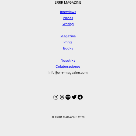
ERRR MAGAZINE
Interviews
Places
Writing
Magazine
Prints
Books
Nosotrxs
Colaboraciones
info@errr-magazine.com
Instagram
Hilos
Spotify
Twitter
Facebook
© ERRR MAGAZINE 2026