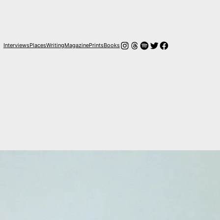
Instagram
Hilos
Spotify
Twitter
Facebook
Interviews
Places
Writing
Magazine
Prints
Books