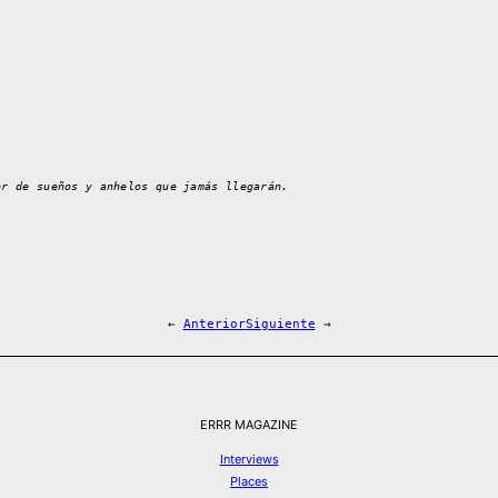
or de sueños y anhelos que jamás llegarán.
←
Anterior
Siguiente
→
ERRR MAGAZINE
Interviews
Places