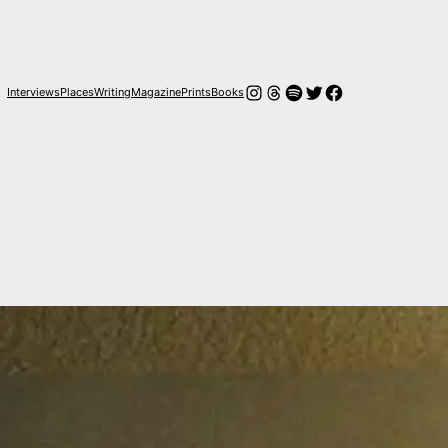
Instagram
Hilos
Spotify
Twitter
Facebook
Interviews
Places
Writing
Magazine
Prints
Books