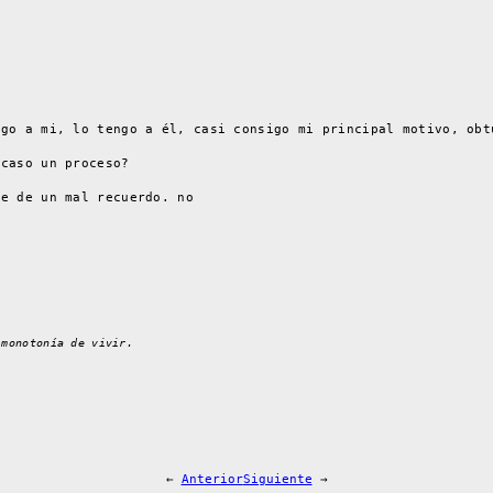
ngo a mi, lo tengo a él, casi consigo mi principal motivo, obt
acaso un proceso?
te de un mal recuerdo. no
 monotonía de vivir.
←
Anterior
Siguiente
→