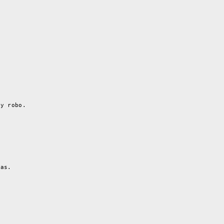
 y robo.
das.