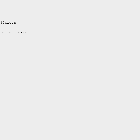
slúcidos.
rba la tierra.