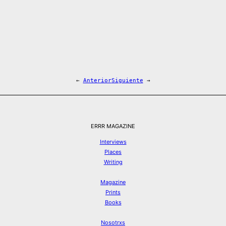
←
Anterior
Siguiente
→
ERRR MAGAZINE
Interviews
Places
Writing
Magazine
Prints
Books
Nosotrxs