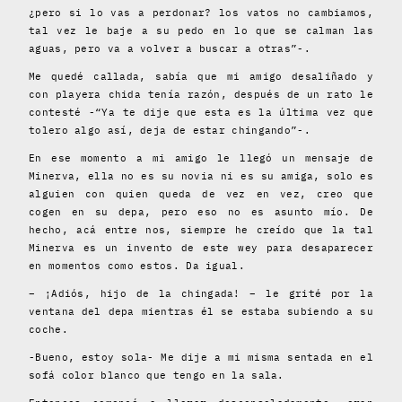
¿pero si lo vas a perdonar? los vatos no cambiamos,
tal vez le baje a su pedo en lo que se calman las
aguas, pero va a volver a buscar a otras”-.
Me quedé callada, sabía que mi amigo desaliñado y
con playera chida tenía razón, después de un rato le
contesté -“Ya te dije que esta es la última vez que
tolero algo así, deja de estar chingando”-.
En ese momento a mi amigo le llegó un mensaje de
Minerva, ella no es su novia ni es su amiga, solo es
alguien con quien queda de vez en vez, creo que
cogen en su depa, pero eso no es asunto mío. De
hecho, acá entre nos, siempre he creído que la tal
Minerva es un invento de este wey para desaparecer
en momentos como estos. Da igual.
– ¡Adiós, hijo de la chingada! – le grité por la
ventana del depa mientras él se estaba subiendo a su
coche.
-Bueno, estoy sola- Me dije a mi misma sentada en el
sofá color blanco que tengo en la sala.