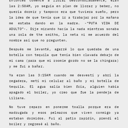
Entonces comencé a llorar desconsoladamente, eran
las 2:50AM, yo seguía en plan de llorar y beber, no
quería dormir y tampoco era que tuviera sueño, pero
la idea de que tenía que ir a trabajar por la mañana
me estaba dando en la madre. -“PUTA VIDA DE
ADULTO”-. Dije mirando hacía la nada mientras sonaba
una rola de the smiths, la neta ni me acuerdo del
nombre así que no pregunten.
Después me levanté, agarré lo que quedaba de una
botella con tequila que tenía bien clavada debajo de
mi cama (para que mi roomie gordo no se la chingara)
y me fui a bañar.
Ya eran las 3:15AM cuando me desvestí y abrí la
regadera, metí mi celular al baño y mi botella de
tequila. El agua salía bien fría, alguien había
apagado el boiler, yo creo que fue la pendeja de
Liliana.
No tuve reparo en ponerme toalla porque era de
madrugada y esos pelmazos que viven conmigo ya
estaban dormidos. Fui al patio rapidín, prendí el
boiler y regresé al baño.