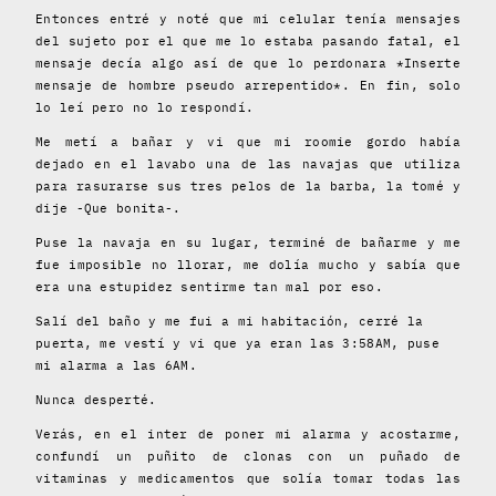
Entonces entré y noté que mi celular tenía mensajes
del sujeto por el que me lo estaba pasando fatal, el
mensaje decía algo así de que lo perdonara *Inserte
mensaje de hombre pseudo arrepentido*. En fin, solo
lo leí pero no lo respondí.
Me metí a bañar y vi que mi roomie gordo había
dejado en el lavabo una de las navajas que utiliza
para rasurarse sus tres pelos de la barba, la tomé y
dije -Que bonita-.
Puse la navaja en su lugar, terminé de bañarme y me
fue imposible no llorar, me dolía mucho y sabía que
era una estupidez sentirme tan mal por eso.
Salí del baño y me fui a mi habitación, cerré la
puerta, me vestí y vi que ya eran las 3:58AM, puse
mi alarma a las 6AM.
Nunca desperté.
Verás, en el inter de poner mi alarma y acostarme,
confundí un puñito de clonas con un puñado de
vitaminas y medicamentos que solía tomar todas las