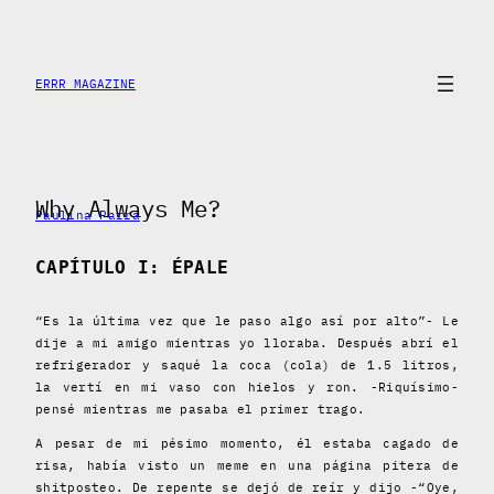
Skip
to
content
ERRR MAGAZINE
Why Always Me?
Paulina Parra
CAPÍTULO I: ÉPALE
“Es la última vez que le paso algo así por alto”- Le
dije a mi amigo mientras yo lloraba. Después abrí el
refrigerador y saqué la coca (cola) de 1.5 litros,
la vertí en mi vaso con hielos y ron. -Riquísimo-
pensé mientras me pasaba el primer trago.
A pesar de mi pésimo momento, él estaba cagado de
risa, había visto un meme en una página pitera de
shitposteo. De repente se dejó de reír y dijo -“Oye,