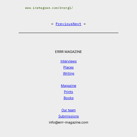
www.instagram.com/dnrngl/
←
Previous
Next
→
ERRR MAGAZINE
Interviews
Places
Writing
Magazine
Prints
Books
Our team
Submissions
info@errr-magazine.com