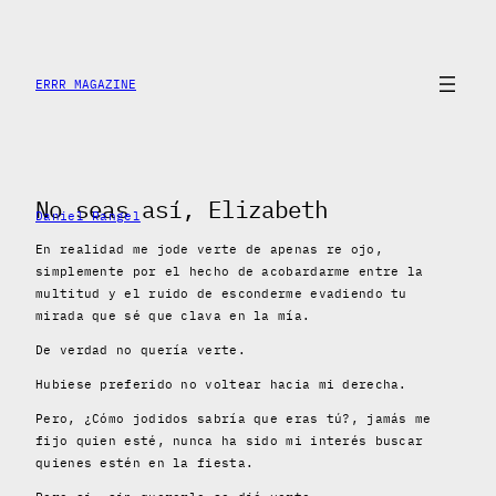
Skip
to
content
ERRR MAGAZINE
No seas así, Elizabeth
Daniel Rangel
En realidad me jode verte de apenas re ojo,
simplemente por el hecho de acobardarme entre la
multitud y el ruido de esconderme evadiendo tu
mirada que sé que clava en la mía.
De verdad no quería verte.
Hubiese preferido no voltear hacia mi derecha.
Pero, ¿Cómo jodidos sabría que eras tú?, jamás me
fijo quien esté, nunca ha sido mi interés buscar
quienes estén en la fiesta.