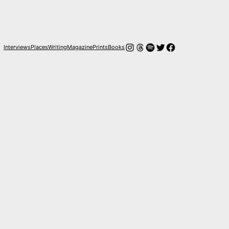
Instagram
Threads
Spotify
Twitter
Facebook
Interviews
Places
Writing
Magazine
Prints
Books