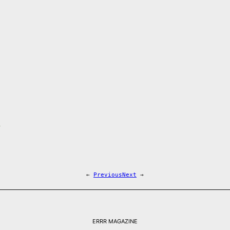
v
←
Previous
Next
→
ERRR MAGAZINE